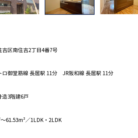
住吉区南住吉2丁目4番7号
ロ御堂筋線 長居駅 11分 JR阪和線 長居駅 11分
骨造3階建6戸
m²〜61.53m²／1LDK・2LDK