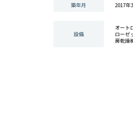
築年月
2017年
オート
設備
ローゼ
房乾燥