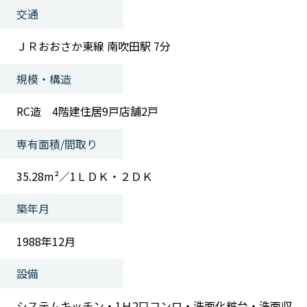
交通
ＪＲおおさか東線 南吹田駅 7分
規模・構造
RC造 4階建住居9戸店舗2戸
専有面積/間取り
35.28m²／1ＬＤＫ・２ＤＫ
築年月
1988年12月
設備
システムキッチン・1Ｈ2口コンロ・洗面化粧台・洗面収